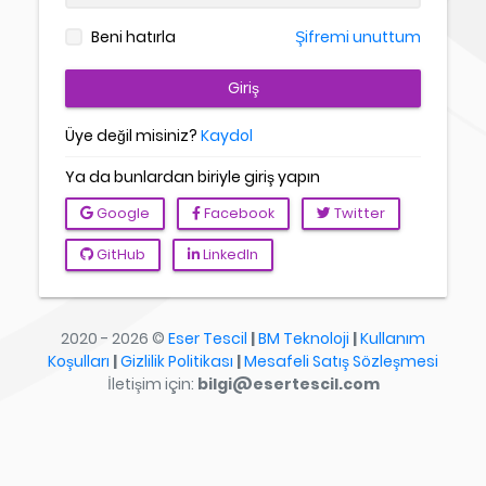
Beni hatırla
Şifremi unuttum
Giriş
Üye değil misiniz?
Kaydol
Ya da bunlardan biriyle giriş yapın
Google
Facebook
Twitter
GitHub
LinkedIn
2020 - 2026 ©
Eser Tescil
|
BM Teknoloji
|
Kullanım
Koşulları
|
Gizlilik Politikası
|
Mesafeli Satış Sözleşmesi
İletişim için:
bilgi@esertescil.com